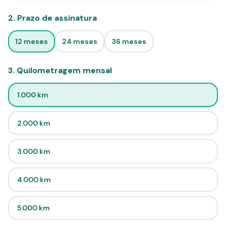
2
.
Prazo de assinatura
12
meses
24
meses
36
meses
3
.
Quilometragem mensal
1.000
km
2.000
km
3.000
km
4.000
km
5.000
km